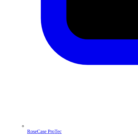
RoseCase ProTec