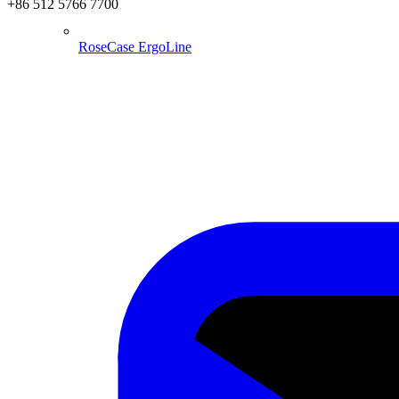
+86 512 5766 7700
RoseCase ErgoLine