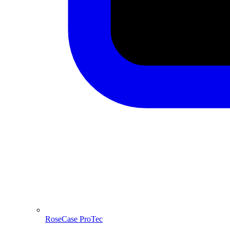
RoseCase ProTec