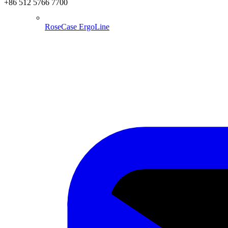
+86 512 5766 7700
RoseCase ErgoLine