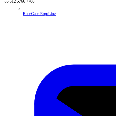
+86 512 5766 7700
RoseCase ErgoLine