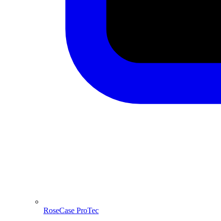
RoseCase ProTec