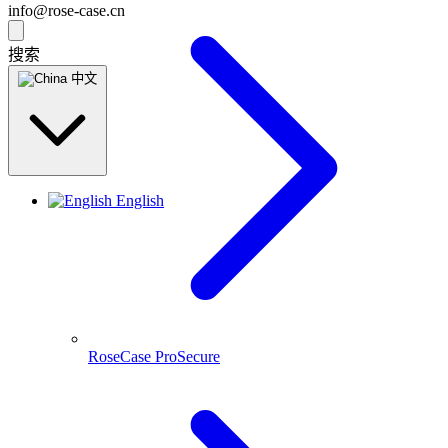
info@rose-case.cn
搜索
中文
English
RoseCase ProSecure