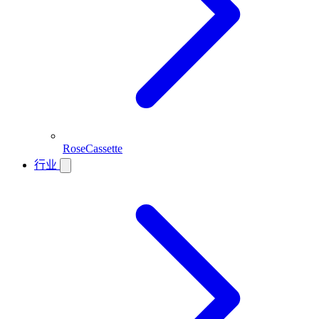
RoseCassette
行业