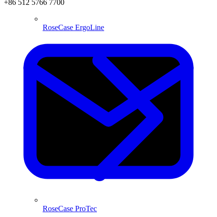
+86 512 5766 7700
RoseCase ErgoLine
RoseCase ProTec