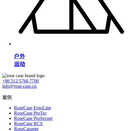
户外
运动
+86 512 5766 7700
info@rose-case.cn
案例
RoseCase ErgoLine
RoseCase ProTec
RoseCase ProSecure
RoseCase RCS
RoseCassette