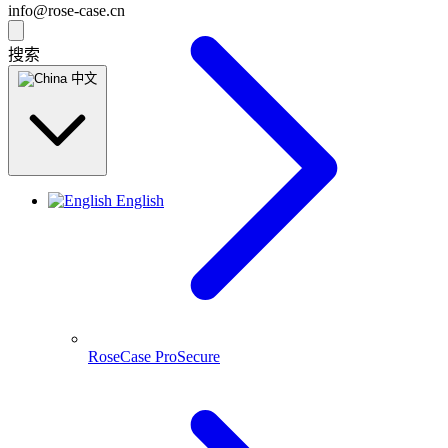
info@rose-case.cn
搜索
中文
English
RoseCase ProSecure