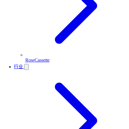
RoseCassette
行业