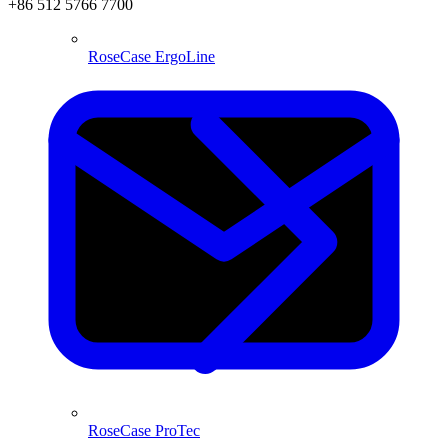
+86 512 5766 7700
RoseCase ErgoLine
RoseCase ProTec