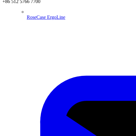
+86 512 5766 7700
RoseCase ErgoLine