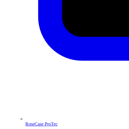
RoseCase ProTec