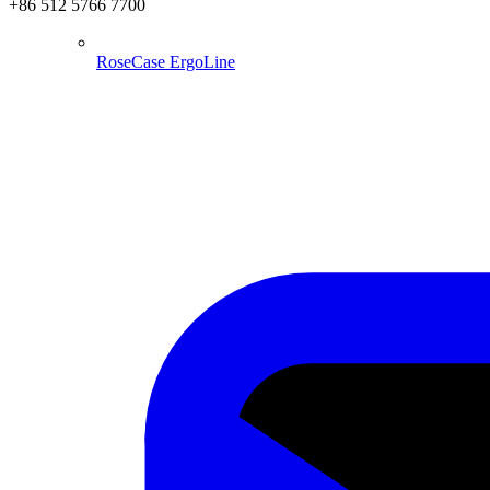
+86 512 5766 7700
RoseCase ErgoLine