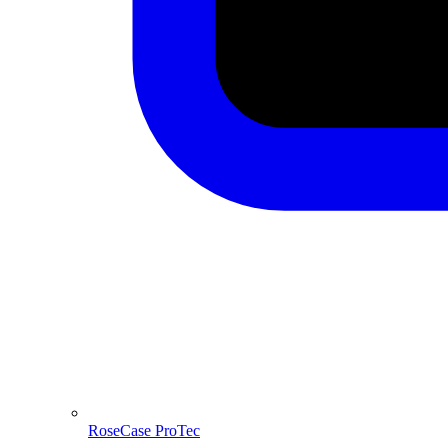
RoseCase ProTec